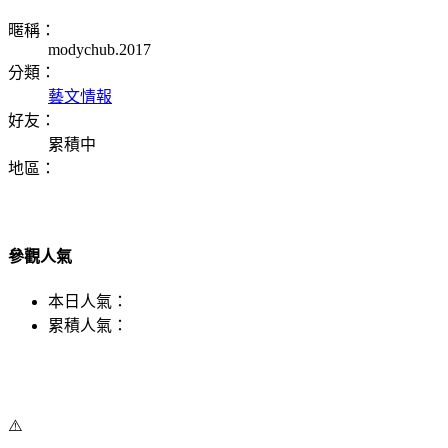
暱稱：
modychub.2017
分類：
藝文情報
好友：
累積中
地區：
參觀人氣
本日人氣：
累積人氣：
⚠️