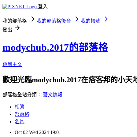
登入
我的部落格
我的部落格後台
我的帳號
登出
modychub.2017的部落格
跳到主文
歡迎光臨modychub.2017在痞客邦的小天
部落格全站分類：
藝文情報
相簿
部落格
名片
Oct
02
Wed
2024
19:01